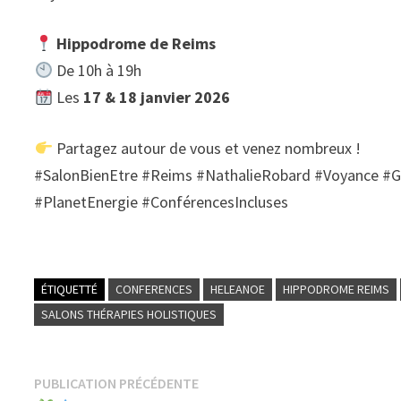
Hippodrome de Reims
De 10h à 19h
Les
17 & 18 janvier 2026
Partagez autour de vous et venez nombreux !
#SalonBienEtre #Reims #NathalieRobard #Voyance 
#PlanetEnergie #ConférencesIncluses
ÉTIQUETTÉ
CONFERENCES
HELEANOE
HIPPODROME REIMS
SALONS THÉRAPIES HOLISTIQUES
Navigation
Publication
PUBLICATION PRÉCÉDENTE