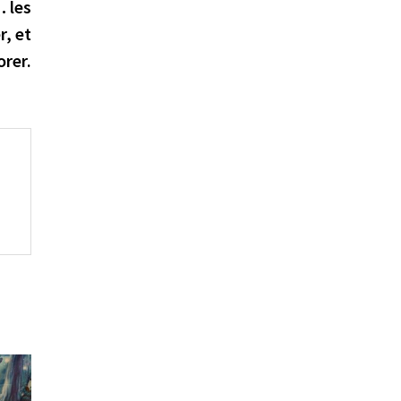
suivante :
… les
r, et
rer.