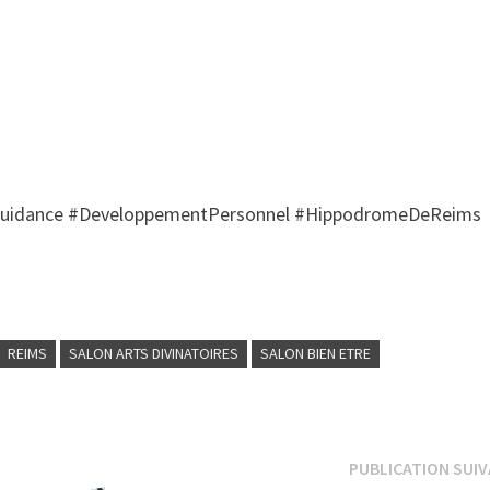
#Guidance #DeveloppementPersonnel #HippodromeDeReims
REIMS
SALON ARTS DIVINATOIRES
SALON BIEN ETRE
PUBLICATION SUI