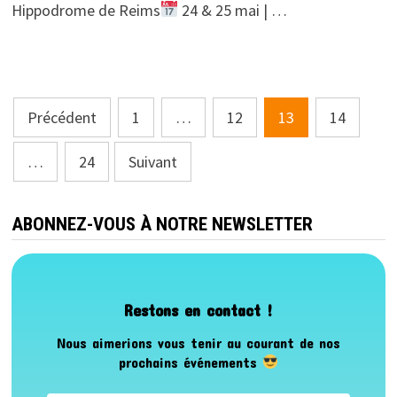
Hippodrome de Reims
24 & 25 mai | …
Pagination
Précédent
1
…
12
13
14
des
…
24
Suivant
publications
ABONNEZ-VOUS À NOTRE NEWSLETTER
Restons en contact !
Nous aimerions vous tenir au courant de nos
prochains événements