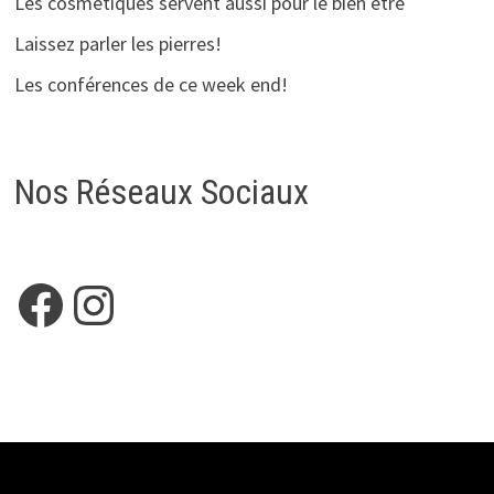
Les cosmetiques servent aussi pour le bien etre
Laissez parler les pierres!
Les conférences de ce week end!
Nos Réseaux Sociaux
Facebook
Instagram
Copyright © 2026
HELEANOE
. Alimenté par
WordPress
et