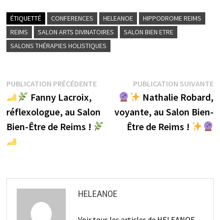
ÉTIQUETTÉ
CONFERENCES
HELEANOE
HIPPODROME REIMS
REIMS
SALON ARTS DIVINATOIRES
SALON BIEN ETRE
SALONS THÉRAPIES HOLISTIQUES
Navigation
Publication
P
PUBLICATION PRÉCÉDENTE
PUBLICATION SUIVANTE
précédente :
s
Fanny Lacroix,
Nathalie Robard,
de
réflexologue, au Salon
voyante, au Salon Bien-
l’article
Bien-Être de Reims !
Être de Reims !
HELEANOE
Voir tous les articles de HELEANOE