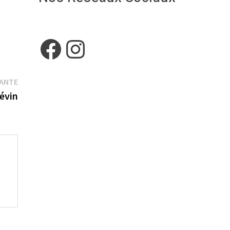
Facebook
Instagram
Publication
VANTE
suivante :
évin