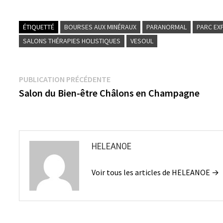
ÉTIQUETTÉ
BOURSES AUX MINÉRAUX
PARANORMAL
PARC EX
SALONS THÉRAPIES HOLISTIQUES
VESOUL
Navigation
Publication
PUBLICATION PRÉCÉDENTE
précédente :
Salon du Bien-être Châlons en Champagne
de
l’article
HELEANOE
Voir tous les articles de HELEANOE →