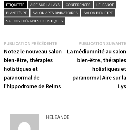
ÉTIQUETTÉ
AIRE SUR LA LAYS
CONFERENCES
HELEANOE
PLANET'AIRE
SALON ARTS DIVINATOIRES
SALON BIEN ETRE
SALONS THÉRAPIES HOLISTIQUES
Navigation
Publication
P
PUBLICATION PRÉCÉDENTE
PUBLICATION SUIVANTE
précédente :
s
Notez le nouveau salon
La médiumnité au salon
de
bien-être, thérapies
bien-être, thérapies
l’article
holistiques et
holistiques et
paranormal de
paranormal Aire sur la
l’hippodrome de Reims
Lys
HELEANOE