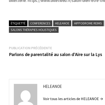
billetterie: https://www.billetweb.fr/salon-bien-etre-
ÉTIQUETTÉ
CONFERENCES
HELEANOE
HIPPODROME REIMS
SALONS THÉRAPIES HOLISTIQUES
Navigation
Publication
PUBLICATION PRÉCÉDENTE
précédente :
Parlons de parentalité au salon d’Aire sur la Lys
de
l’article
HELEANOE
Voir tous les articles de HELEANOE →