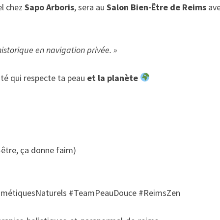
el chez
Sapo Arboris
, sera au
Salon Bien-Être de Reims
av
historique en navigation privée. »
uté qui respecte ta peau
et la planète
-être, ça donne faim)
CosmétiquesNaturels #TeamPeauDouce #ReimsZen