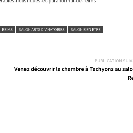
therapies-holistiques-et-paranormal-de-reims
REIMS
SALON ARTS DIVINATOIRES
SALON BIEN ETRE
PUBLICATION SUI
Venez découvrir la chambre à Tachyons au salo
R