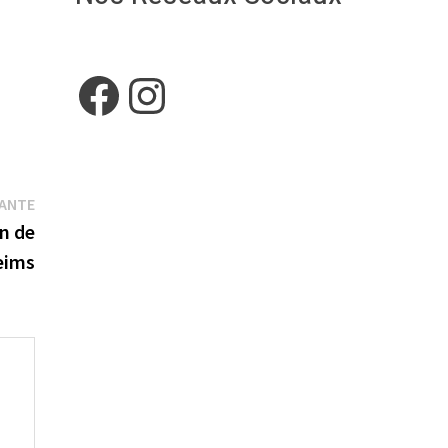
Facebook
Instagram
Publication
VANTE
suivante :
n de
eims