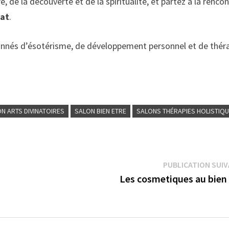
, de la découverte et de la spiritualité, et partez à la renco
vat
.
onnés d’ésotérisme, de développement personnel et de thér
N ARTS DIVINATOIRES
SALON BIEN ETRE
SALONS THÉRAPIES HOLISTIQ
PUBLICATION SUI
Les cosmetiques au bien 