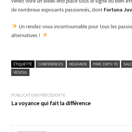
Venez vivre un week-end placé sous le signe du bien-être
de nombreux exposants passionnés, dont
Fortuna Ju
Un rendez-vous incontournable pour tous les passi
alternatives !
ÉTIQUETTÉ
CONFERENCES
HELEANOE
PARC EXPO 70
SALO
VESOUL
Navigation
Publication
PUBLICATION PRÉCÉDENTE
précédente :
La voyance qui fait la différence
de
l’article