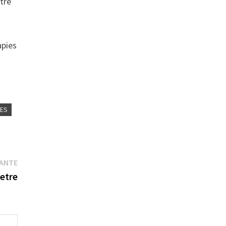
ntre
apies
UES
Publication
VANTE
suivante :
etre