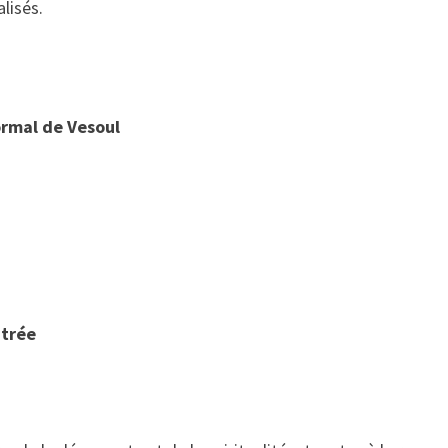
lisés.
ormal de Vesoul
ntrée