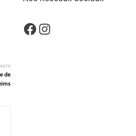
Facebook
Instagram
Publication
VANTE
suivante :
e de
eims