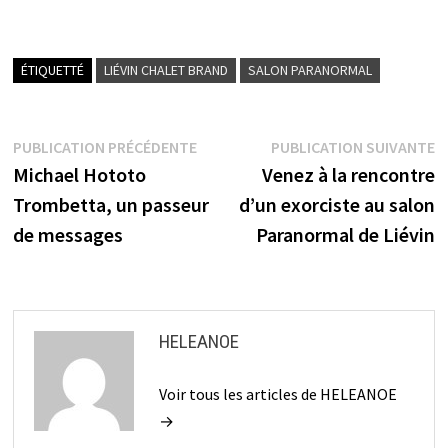
ÉTIQUETTÉ
LIÉVIN CHALET BRAND
SALON PARANORMAL
Navigation
Publication
P
PUBLICATION PRÉCÉDENTE
PUBLICATION SUIVANTE
précédente :
s
Michael Hototo
Venez à la rencontre
de
Trombetta, un passeur
d’un exorciste au salon
l’article
de messages
Paranormal de Liévin
HELEANOE
Voir tous les articles de HELEANOE
→