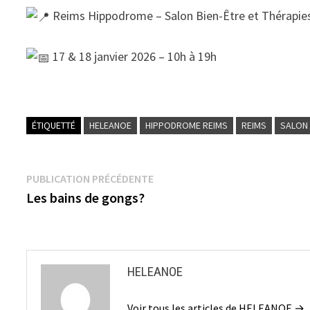
Reims Hippodrome – Salon Bien-Être et Thérapies
17 & 18 janvier 2026 – 10h à 19h
ÉTIQUETTÉ
HELEANOE
HIPPODROME REIMS
REIMS
SALON 
Navigation
Publication
PUBLICATION PRÉCÉDENTE
précédente :
Les bains de gongs?
de
l’article
HELEANOE
Voir tous les articles de HELEANOE →