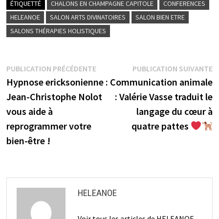
ÉTIQUETTÉ
CHALONS EN CHAMPAGNE CAPITOLE
CONFERENCES
HELEANOE
SALON ARTS DIVINATOIRES
SALON BIEN ETRE
SALONS THÉRAPIES HOLISTIQUES
Navigation
Publication
P
PUBLICATION PRÉCÉDENTE
PUBLICATION SUIVANTE
précédente :
s
Hypnose ericksonienne :
Communication animale
de
Jean-Christophe Nolot
: Valérie Vasse traduit le
l’article
vous aide à
langage du cœur à
reprogrammer votre
quatre pattes
bien-être !
HELEANOE
Voir tous les articles de HELEANOE