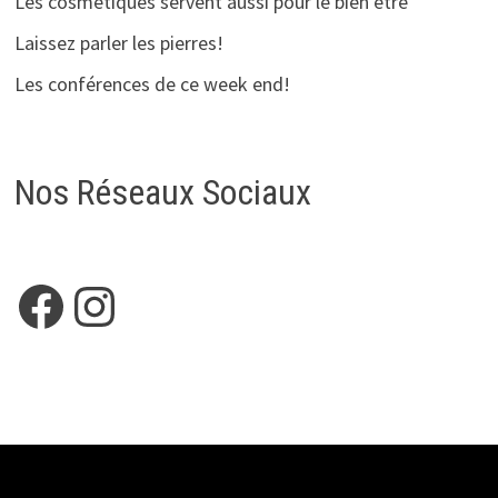
Les cosmetiques servent aussi pour le bien etre
Laissez parler les pierres!
Les conférences de ce week end!
Nos Réseaux Sociaux
Facebook
Instagram
Copyright © 2026
HELEANOE
. Alimenté par
WordPress
et