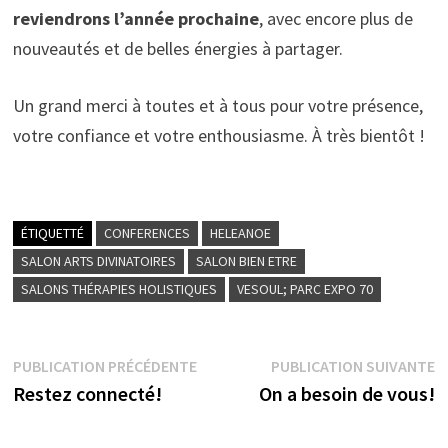
reviendrons l’année prochaine
, avec encore plus de
nouveautés et de belles énergies à partager.
Un grand merci à toutes et à tous pour votre présence,
votre confiance et votre enthousiasme. À très bientôt !
ÉTIQUETTÉ
CONFERENCES
HELEANOE
SALON ARTS DIVINATOIRES
SALON BIEN ETRE
SALONS THÉRAPIES HOLISTIQUES
VESOUL; PARC EXPO 70
Navigation
Publication
P
PUBLICATION PRÉCÉDENTE
PUBLICATION SUIVANTE
précédente :
s
Restez connecté!
On a besoin de vous!
de
l’article