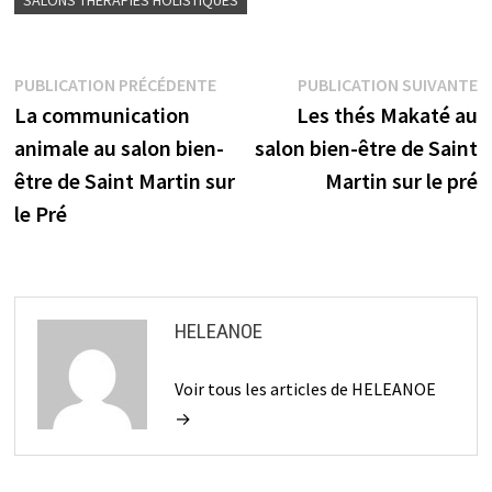
Navigation
Publication
P
PUBLICATION PRÉCÉDENTE
PUBLICATION SUIVANTE
précédente :
s
La communication
Les thés Makaté au
de
animale au salon bien-
salon bien-être de Saint
l’article
être de Saint Martin sur
Martin sur le pré
le Pré
HELEANOE
Voir tous les articles de HELEANOE
→