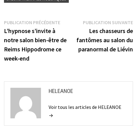
Navigation
Publication
P
PUBLICATION PRÉCÉDENTE
PUBLICATION SUIVANTE
précédente :
s
L’hypnose s’invite à
Les chasseurs de
de
notre salon bien-être de
fantômes au salon du
l’article
Reims Hippodrome ce
paranormal de Liévin
week-end
HELEANOE
Voir tous les articles de HELEANOE
→