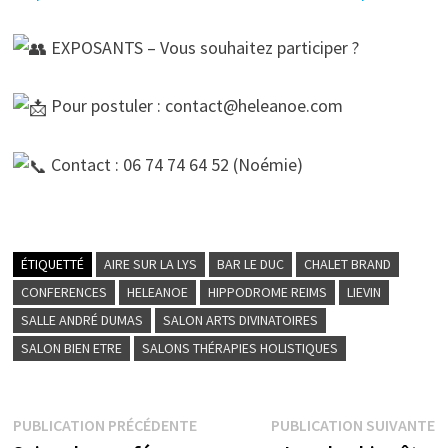
EXPOSANTS – Vous souhaitez participer ?
Pour postuler : contact@heleanoe.com
Contact : 06 74 74 64 52 (Noémie)
ÉTIQUETTÉ
AIRE SUR LA LYS
BAR LE DUC
CHALET BRAND
CONFERENCES
HELEANOE
HIPPODROME REIMS
LIEVIN
SALLE ANDRÉ DUMAS
SALON ARTS DIVINATOIRES
SALON BIEN ETRE
SALONS THÉRAPIES HOLISTIQUES
Navigation
Publication
P
PUBLICATION PRÉCÉDENTE
PUBLICATION SUIVANTE