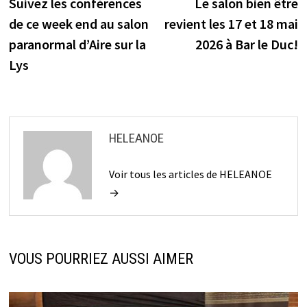
précédente :
s
Suivez les conférences
Le salon bien être
de
de ce week end au salon
revient les 17 et 18 mai
l’article
paranormal d’Aire sur la
2026 à Bar le Duc!
Lys
HELEANOE
Voir tous les articles de HELEANOE
→
VOUS POURRIEZ AUSSI AIMER