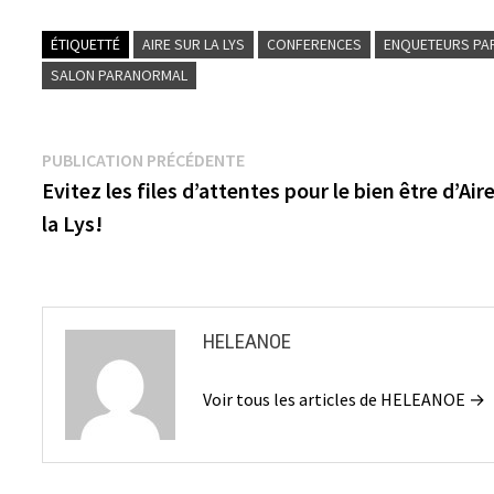
ÉTIQUETTÉ
AIRE SUR LA LYS
CONFERENCES
ENQUETEURS P
SALON PARANORMAL
Navigation
Publication
PUBLICATION PRÉCÉDENTE
précédente :
Evitez les files d’attentes pour le bien être d’Air
de
la Lys!
l’article
HELEANOE
Voir tous les articles de HELEANOE →